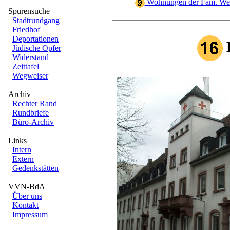
Wohnungen der Fam. Wer
Spurensuche
Stadtrundgang
Friedhof
Deportationen
H
Jüdische Opfer
Widerstand
Zeittafel
Wegweiser
Archiv
Rechter Rand
Rundbriefe
Büro-Archiv
Links
Intern
Extern
Gedenkstätten
VVN-BdA
Über uns
Kontakt
Impressum